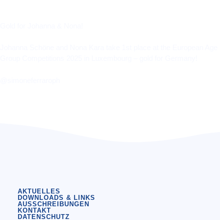
Gold for Johanna & Nona!
Johanna Schöne and Nona Kara take 1st place at the European Age
Group Competitions 2025 in Luxembourg – gold for Germany!
@simoneferraroph
AKTUELLES
DOWNLOADS & LINKS
AUSSCHREIBUNGEN
KONTAKT
DATENSCHUTZ