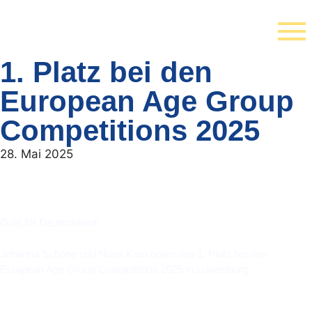
springen
1. Platz bei den
European Age Group
Competitions 2025
28. Mai 2025
Gold für Deutschland!
Johanna Schöne und Nona Kara holen den 1. Platz bei den
European Age Group Competitions 2025 in Luxemburg.