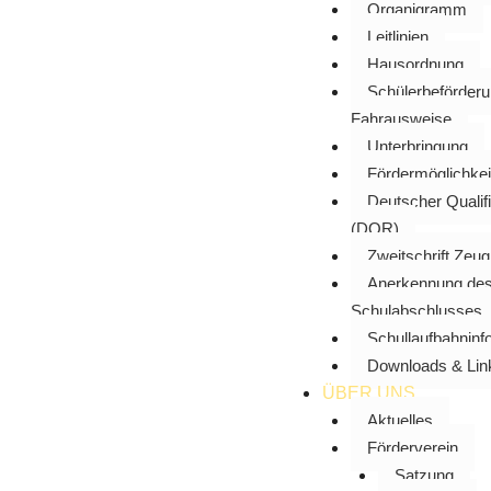
Organigramm
Leitlinien
Hausordnung
Schülerbeförder
Fahrausweise
Unterbringung
Fördermöglichkei
Deutscher Qualif
(DQR)
Zweitschrift Zeu
Anerkennung des 
Schulabschlusses
Schullaufbahninf
Downloads & Lin
ÜBER UNS
Aktuelles
Förderverein
Satzung