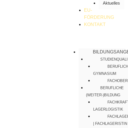
Aktuelles
EU-
FÖRDERUNG
KONTAKT
BILDUNGSANG
STUDIENQUALI
BERUFLIC
GYMNASIUM
FACHOBER
BERUFLICHE
(WEITER-)BILDUNG
FACHKRAF
LAGERLOGISTIK
FACHLAGE
| FACHLAGERISTIN