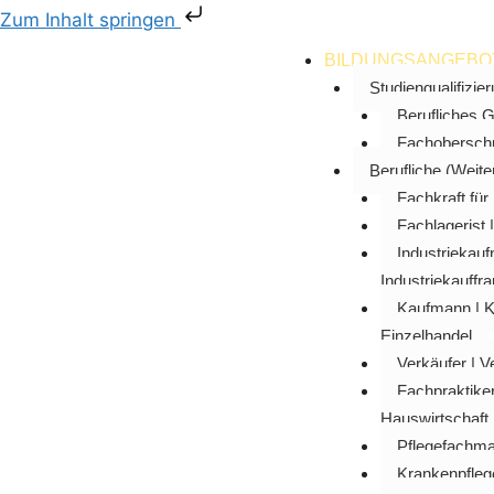
Zum Inhalt springen
BILDUNGSANGEBO
Studienqualifizie
Berufliches
Fachobersch
Berufliche (Weite
Fachkraft für 
Fachlagerist 
Industriekau
Industriekauffra
Kaufmann | K
Einzelhandel
Verkäufer | V
Fachpraktiker
Hauswirtschaft
Pflegefachma
Krankenpfleg