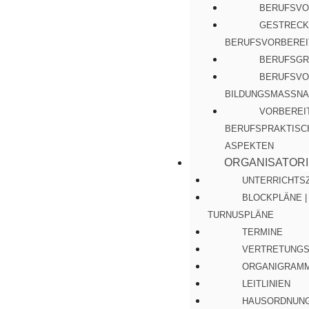
BERUFSVO
GESTRECK
BERUFSVORBEREI
BERUFSGR
BERUFSVO
BILDUNGSMASSNA
VORBEREI
BERUFSPRAKTISC
ASPEKTEN
ORGANISATOR
UNTERRICHTS
BLOCKPLÄNE |
TURNUSPLÄNE
TERMINE
VERTRETUNGS
ORGANIGRAM
LEITLINIEN
HAUSORDNUN