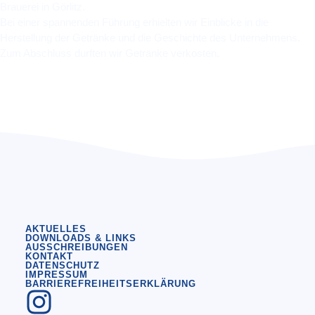
Brauerei in Görlitz.
Bei einer spannenden Führung erhielten wir Einblicke in die
Herstellung der Getränke und die Geschichte des Unternehmens.
Zum Abschluss durften wir Getränke verkosten.
AKTUELLES
DOWNLOADS & LINKS
AUSSCHREIBUNGEN
KONTAKT
DATENSCHUTZ
IMPRESSUM
BARRIEREFREIHEITSERKLÄRUNG