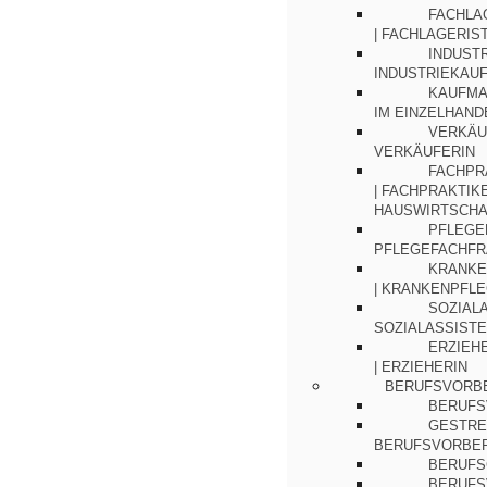
FACHLA
| FACHLAGERIS
INDUST
INDUSTRIEKAU
KAUFMA
IM EINZELHAND
VERKÄU
VERKÄUFERIN
FACHPR
| FACHPRAKTIK
HAUSWIRTSCHA
PFLEGE
PFLEGEFACHFR
KRANKE
| KRANKENPFL
SOZIALA
SOZIALASSISTE
ERZIEH
| ERZIEHERIN
BERUFSVORB
BERUFS
GESTRE
BERUFSVORBE
BERUFS
BERUFS