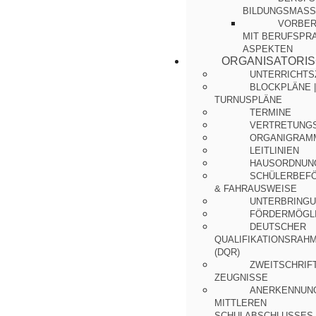
BILDUNGSMASS
VORBER
MIT BERUFSPR
ASPEKTEN
ORGANISATORI
UNTERRICHTS
BLOCKPLÄNE |
TURNUSPLÄNE
TERMINE
VERTRETUNG
ORGANIGRAM
LEITLINIEN
HAUSORDNUN
SCHÜLERBEF
& FAHRAUSWEISE
UNTERBRING
FÖRDERMÖGLI
DEUTSCHER
QUALIFIKATIONSRAH
(DQR)
ZWEITSCHRIF
ZEUGNISSE
ANERKENNUN
MITTLEREN
SCHULABSCHLUSSES