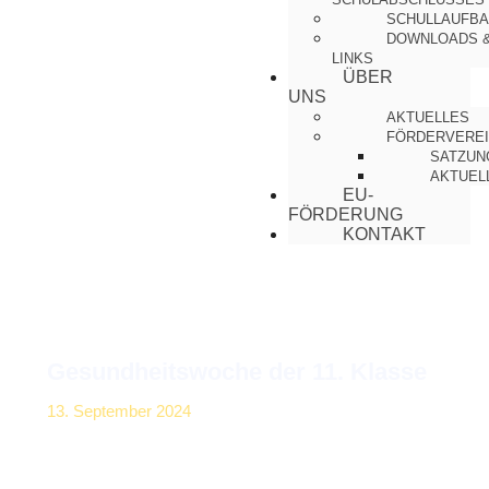
SCHULLAUFBA
DOWNLOADS 
LINKS
ÜBER
UNS
AKTUELLES
FÖRDERVERE
SATZUN
AKTUEL
EU-
FÖRDERUNG
KONTAKT
Gesundheitswoche der 11. Klasse
13. September 2024