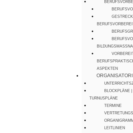
BERUFSVORBE
BERUFSVO
GESTRECK
BERUFSVORBEREI
BERUFSGR
BERUFSVO
BILDUNGSMASSNA
VORBEREI
BERUFSPRAKTISC
ASPEKTEN
ORGANISATOR
UNTERRICHTS
BLOCKPLÄNE |
TURNUSPLÄNE
TERMINE
VERTRETUNGS
ORGANIGRAM
LEITLINIEN