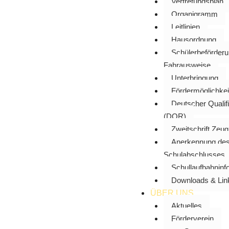
Vertretungsplan
Organigramm
Leitlinien
Hausordnung
Schülerbeförder
Fahrausweise
Unterbringung
Fördermöglichkei
Deutscher Qualif
(DQR)
Zweitschrift Zeu
Anerkennung des 
Schulabschlusses
Schullaufbahninf
Downloads & Lin
ÜBER UNS
Aktuelles
Förderverein