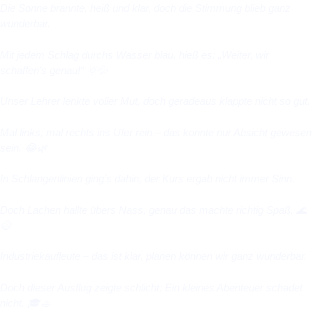
Die Sonne brannte, heiß und klar, doch die Stimmung blieb ganz
wunderbar.
Mit jedem Schlag durchs Wasser blau, hieß es: „Weiter, wir
schaffen’s genau!“
🌞💦
Unser Lehrer lenkte voller Mut, doch geradeaus klappte nicht so gut.
Mal links, mal rechts ins Ufer rein – das konnte nur Absicht gewesen
sein.
😂🌿
In Schlangenlinien ging’s dahin, der Kurs ergab nicht immer Sinn.
Doch Lachen hallte übers Nass, genau das machte richtig Spaß.
🌊
😄
Industriekaufleute – das ist klar, planen können wir ganz wunderbar.
Doch dieser Ausflug zeigte schlicht: Ein kleines Abenteuer schadet
nicht.
🎓🚣