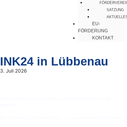
FÖRDERVEREI
SATZUNG
AKTUELLE
EU-
FÖRDERUNG
KONTAKT
INK24 in Lübbenau
3. Juli 2026
Drei Stunden waren ausgemacht, doch keiner hat an’s Ende
gedacht.
Die Zeit verflog bei Sonnenschein, so musste es wohl länger sein.
☀