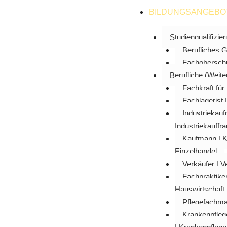
springen
BILDUNGSANGEBO
Studienqualifizie
Berufliches
Fachobersch
Berufliche (Weite
Fachkraft für 
Fachlagerist 
Industriekau
Industriekauffra
Kaufmann | K
Einzelhandel
Verkäufer | V
Fachpraktiker
Hauswirtschaft
Pflegefachma
Krankenpfleg