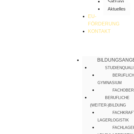
Satzung
Aktuelles
EU-
FÖRDERUNG
KONTAKT
BILDUNGSANG
STUDIENQUALI
BERUFLIC
GYMNASIUM
FACHOBER
BERUFLICHE
(WEITER-)BILDUNG
FACHKRAF
LAGERLOGISTIK
FACHLAGE