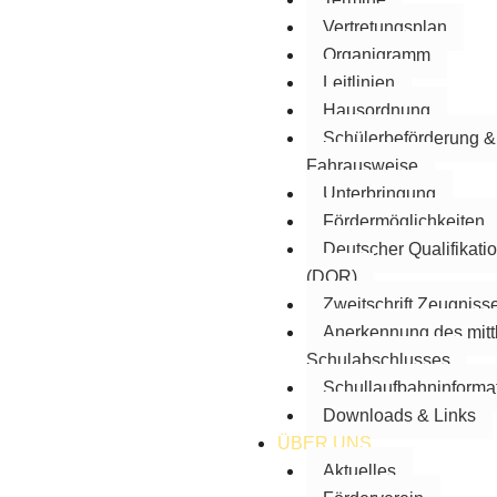
Vertretungsplan
Organigramm
Leitlinien
Hausordnung
Schülerbeförderung &
Fahrausweise
Unterbringung
Fördermöglichkeiten
Deutscher Qualifikat
(DQR)
Zweitschrift Zeugniss
Anerkennung des mitt
Schulabschlusses
Schullaufbahninforma
Downloads & Links
ÜBER UNS
Aktuelles