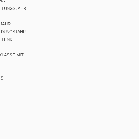
NG
ITUNGSJAHR
JAHR
LDUNGSJAHR
ITENDE
KLASSE MIT
ES