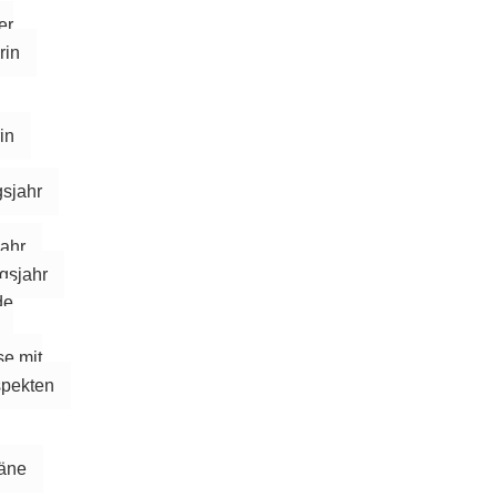
er
rin
in
gsjahr
jahr
gsjahr
de
se mit
spekten
läne