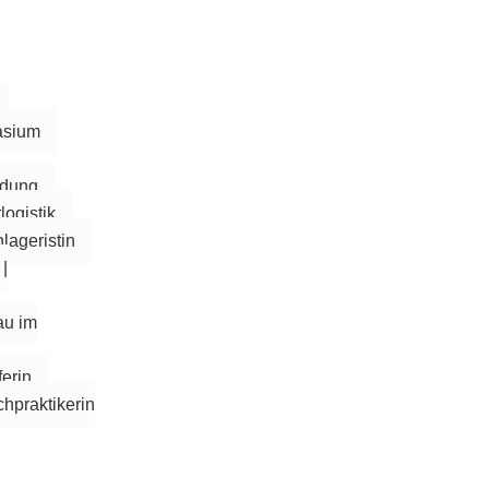
asium
ldung
logistik
lageristin
|
au im
ferin
chpraktikerin