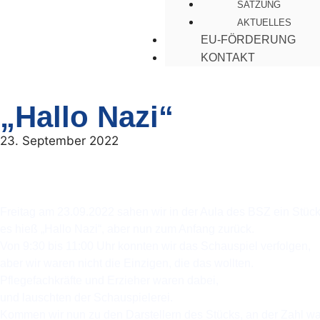
SATZUNG
AKTUELLES
EU-FÖRDERUNG
KONTAKT
„Hallo Nazi“
23. September 2022
Freitag am 23.09.2022 sahen wir in der Aula des BSZ ein Stück
es hieß „Hallo Nazi“, aber nun zum Anfang zurück.
Von 9:30 bis 11:00 Uhr konnten wir das Schauspiel verfolgen,
aber wir waren nicht die Einzigen, die das wollten.
Pflegefachkräfte und Erzieher waren dabei,
und lauschten der Schauspielerei.
Kommen wir nun zu den Darstellern des Stücks, an der Zahl wa