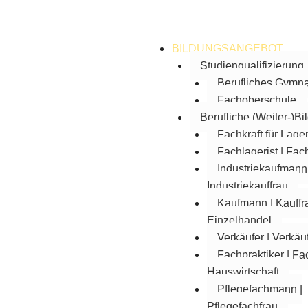
springen
BILDUNGSANGEBOT
Studienqualifizierung
Berufliches Gymn
Fachoberschule
Berufliche (Weiter-)Bi
Fachkraft für Lager
Fachlagerist | Fach
Industriekaufmann 
Industriekauffrau
Kaufmann | Kauffr
Einzelhandel
Verkäufer | Verkäu
Fachpraktiker | Fa
Hauswirtschaft
Pflegefachmann |
Pflegefachfrau