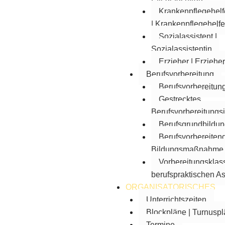
Krankenpflegehelf
| Krankenpflegehelfe
Sozialassistent |
Sozialassistentin
Erzieher | Erzieher
Berufsvorbereitung
Berufsvorbereitun
Gestrecktes
Berufsvorbereitungs
Berufsgrundbildun
Berufsvorbereiten
Bildungsmaßnahme
Vorbereitungsklas
berufspraktischen A
ORGANISATORISCHES
Unterrichtszeiten
Blockpläne | Turnusp
Termine