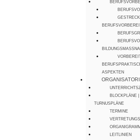
BERUFSVORBE
BERUFSVO
GESTRECK
BERUFSVORBEREI
BERUFSGR
BERUFSVO
BILDUNGSMASSNA
VORBEREI
BERUFSPRAKTISC
ASPEKTEN
ORGANISATOR
UNTERRICHTS
BLOCKPLÄNE |
TURNUSPLÄNE
TERMINE
VERTRETUNGS
ORGANIGRAM
LEITLINIEN