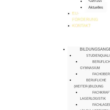
Satzung
Aktuelles
EU-
FÖRDERUNG
KONTAKT
BILDUNGSANG
STUDIENQUALI
BERUFLIC
GYMNASIUM
FACHOBER
BERUFLICHE
(WEITER-)BILDUNG
FACHKRAF
LAGERLOGISTIK
FACHLAGE