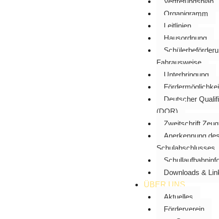
Vertretungsplan
Organigramm
Leitlinien
Hausordnung
Schülerbeförder
Fahrausweise
Unterbringung
Fördermöglichkei
Deutscher Qualif
(DQR)
Zweitschrift Zeu
Anerkennung des 
Schulabschlusses
Schullaufbahninf
Downloads & Lin
ÜBER UNS
Aktuelles
Förderverein