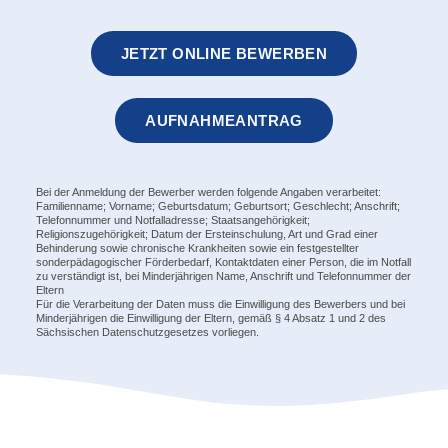
JETZT ONLINE BEWERBEN
AUFNAHMEANTRAG
Bei der Anmeldung der Bewerber werden folgende Angaben verarbeitet:
Familienname; Vorname; Geburtsdatum; Geburtsort; Geschlecht; Anschrift;
Telefonnummer und Notfalladresse; Staatsangehörigkeit;
Religionszugehörigkeit; Datum der Ersteinschulung, Art und Grad einer
Behinderung sowie chronische Krankheiten sowie ein festgestellter
sonderpädagogischer Förderbedarf, Kontaktdaten einer Person, die im Notfall
zu verständigt ist, bei Minderjährigen Name, Anschrift und Telefonnummer der
Eltern
Für die Verarbeitung der Daten muss die Einwilligung des Bewerbers und bei
Minderjährigen die Einwilligung der Eltern, gemäß § 4 Absatz 1 und 2 des
Sächsischen Datenschutzgesetzes vorliegen.